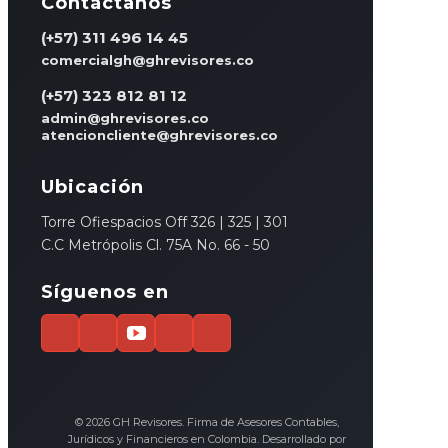
Contáctanos
(+57) 311 496 14 45
comercialgh@ghrevisores.co
(+57) 323 812 81 12
admin@ghrevisores.co
atencioncliente@ghrevisores.co
Ubicación
Torre Ofiespacios Off 326 | 325 | 301
C.C Metrópolis Cl. 75A No. 66 - 50
Síguenos en
© 2026 GH Revisores. Firma de Asesores Contables,
Jurídicos y Financieros en Colombia. Desarrollado por