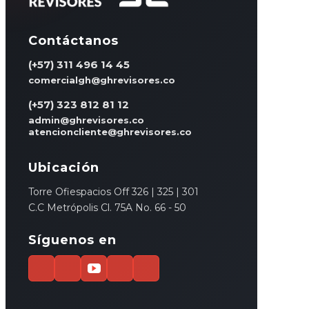
Contáctanos
(+57) 311 496 14 45
comercialgh@ghrevisores.co
(+57) 323 812 81 12
admin@ghrevisores.co
atencioncliente@ghrevisores.co
Ubicación
Torre Ofiespacios Off 326 | 325 | 301
C.C Metrópolis Cl. 75A No. 66 - 50
Síguenos en