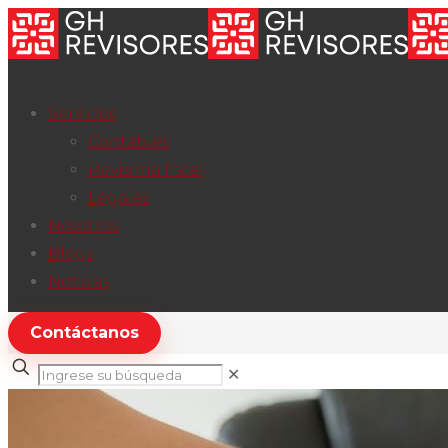
Servicios
Contables
Revisoría fiscal
Legales
Nosotros
Blogs
Noticias
Contáctanos
✕