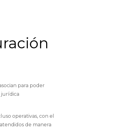
1
uració
n
asocian para poder
jurídica
luso operativas, con el
 atendidos de manera