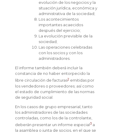
evolución de los negocios y la
situación jurídica, económica y
administrativa de la sociedad;
Los acontecimientos
importantes acaecidos
después del ejercicio;
La evolución previsible de la
sociedad;
Las operaciones celebradas
con los socios y con los
administradores.
El informe también deberá incluir la
constancia de no haber entorpecido la
2
libre circulación de facturas
emitidas por
los vendedores o proveedores; así como
el estado de cumplimiento de las normas
de seguridad social.
En los casos de grupo empresarial, tanto
los administradores de las sociedades
controladas, como los de la controlante,
3
deberán presentar un informe especial
a
la asamblea o junta de socios, en el que se