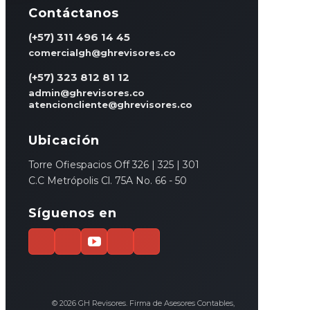
Contáctanos
(+57) 311 496 14 45
comercialgh@ghrevisores.co
(+57) 323 812 81 12
admin@ghrevisores.co
atencioncliente@ghrevisores.co
Ubicación
Torre Ofiespacios Off 326 | 325 | 301
C.C Metrópolis Cl. 75A No. 66 - 50
Síguenos en
© 2026 GH Revisores. Firma de Asesores Contables,