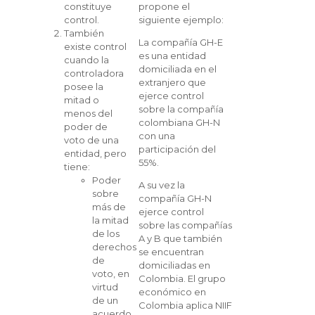
constituye
propone el
control.
siguiente ejemplo:
También
La compañía GH-E
existe control
es una entidad
cuando la
domiciliada en el
controladora
extranjero que
posee la
ejerce control
mitad o
sobre la compañía
menos del
colombiana GH-N
poder de
con una
voto de una
participación del
entidad, pero
55%.
tiene:
Poder
A su vez la
sobre
compañía GH-N
más de
ejerce control
la mitad
sobre las compañías
de los
A y B que también
derechos
se encuentran
de
domiciliadas en
voto, en
Colombia. El grupo
virtud
económico en
de un
Colombia aplica NIIF
acuerdo