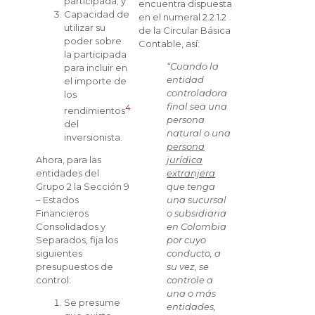
participada; y
encuentra dispuesta
Capacidad de
en el numeral 2.2.1.2
utilizar su
de la Circular Básica
poder sobre
Contable, así:
la participada
“Cuando la
para incluir en
entidad
el importe de
controladora
los
final sea una
4
rendimientos
persona
del
natural o una
inversionista.
persona
Ahora, para las
jurídica
entidades del
extranjera
Grupo 2 la Sección 9
que tenga
– Estados
una sucursal
Financieros
o subsidiaria
Consolidados y
en Colombia
Separados, fija los
por cuyo
siguientes
conducto, a
presupuestos de
su vez, se
control:
controle a
una o más
Se presume
entidades,