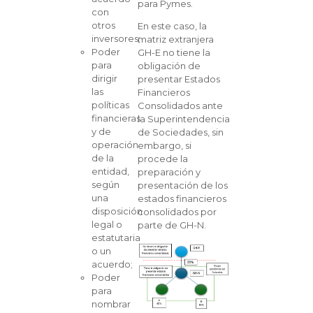
para Pymes.
con
otros
En este caso, la
inversores;
matriz extranjera
Poder
GH-E no tiene la
para
obligación de
dirigir
presentar Estados
las
Financieros
políticas
Consolidados ante
financieras
la Superintendencia
y de
de Sociedades, sin
operación
embargo, si
de la
procede la
entidad,
preparación y
según
presentación de los
una
estados financieros
disposición
consolidados por
legal o
parte de GH-N.
estatutaria
o un
acuerdo;
Poder
para
nombrar