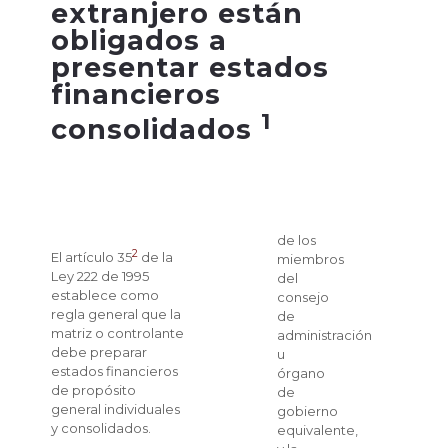
extranjero están
obligados a
presentar estados
financieros
1
consolidados
de los
2
El artículo 35
de la
miembros
Ley 222 de 1995
del
establece como
consejo
regla general que la
de
matriz o controlante
administración
debe preparar
u
estados financieros
órgano
de propósito
de
general individuales
gobierno
y consolidados.
equivalente,