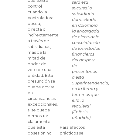
que existe
será esa
control
sucursal o
cuando la
subsidiaria
controladora
domiciliada
posea,
en Colombia
directa o
la encargada
indirectamente
de efectuar la
a través de
consolidación
subsidiarias,
de los estados
más de la
financieros
mitad del
del grupo y
poder de
de
voto de una
presentarlos
entidad. Esta
a esta
presunción se
Superintendencia,
puede obviar
en la forma y
en
términos que
circunstancias
ella lo
excepcionales,
requiera”
si se puede
(Énfasis
demostrar
añadido).
claramente
que esta
Para efectos
posesión no
prácticos se