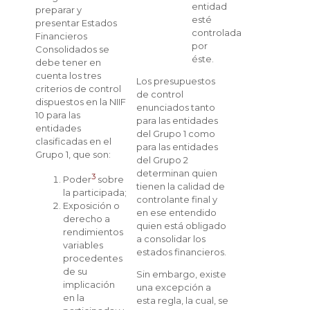
entidad
preparar y
esté
presentar Estados
controlada
Financieros
por
Consolidados se
éste.
debe tener en
cuenta los tres
Los presupuestos
criterios de control
de control
dispuestos en la NIIF
enunciados tanto
10 para las
para las entidades
entidades
del Grupo 1 como
clasificadas en el
para las entidades
Grupo 1, que son:
del Grupo 2
determinan quien
3
Poder
sobre
tienen la calidad de
la participada;
controlante final y
Exposición o
en ese entendido
derecho a
quien está obligado
rendimientos
a consolidar los
variables
estados financieros.
procedentes
de su
Sin embargo, existe
implicación
una excepción a
en la
esta regla, la cual, se