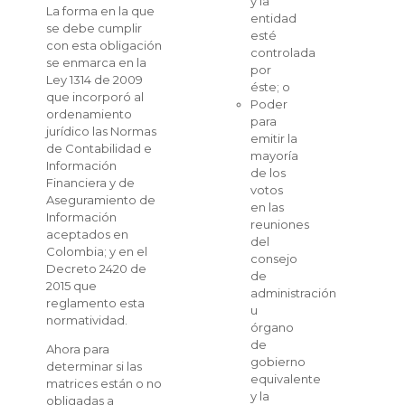
y la
La forma en la que
entidad
se debe cumplir
esté
con esta obligación
controlada
se enmarca en la
por
Ley 1314 de 2009
éste; o
que incorporó al
Poder
ordenamiento
para
jurídico las Normas
emitir la
de Contabilidad e
mayoría
Información
de los
Financiera y de
votos
Aseguramiento de
en las
Información
reuniones
aceptados en
del
Colombia; y en el
consejo
Decreto 2420 de
de
2015 que
administración
reglamento esta
u
normatividad.
órgano
de
Ahora para
gobierno
determinar si las
equivalente
matrices están o no
y la
obligadas a