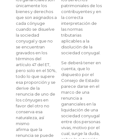
patrimoniales de los
únicamente los
contribuyentes y en
bienes y derechos
la correcta
que son asignados a
interpretación de
cada cónyuge
las normas
cuando se disuelve
tributarias
la sociedad
aplicables a la
conyugal y que no
disolución de la
se encuentran
sociedad conyugal.
gravados en los
términos del
Se deberá tener en
artículo 47 del ET,
cuenta, que lo
pero solo en el 50%,
dispuesto por el
todo lo que supere
Consejo de Estado
esa proporción y se
parece darse en el
derive de la
marco de una
renuncia de uno de
renuncia a
los cónyuges en
gananciales en la
favor del otro no
liquidación de una
conserva esa
sociedad conyugal
naturaleza, así
entre dos personas
mismo
vivas, motivo por el
afirma que la
cual, surge la duda,
renuncia se puede