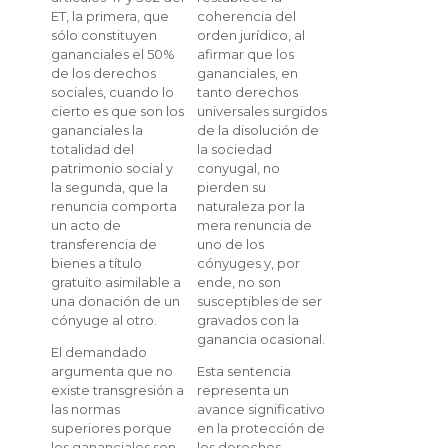
coherencia del
ET, la primera, que
orden jurídico, al
sólo constituyen
afirmar que los
gananciales el 50%
gananciales, en
de los derechos
tanto derechos
sociales, cuando lo
universales surgidos
cierto es que son los
de la disolución de
gananciales la
la sociedad
totalidad del
conyugal, no
patrimonio social y
pierden su
la segunda, que la
naturaleza por la
renuncia comporta
mera renuncia de
un acto de
uno de los
transferencia de
cónyuges y, por
bienes a título
ende, no son
gratuito asimilable a
susceptibles de ser
una donación de un
gravados con la
cónyuge al otro.
ganancia ocasional.
El demandado
Esta sentencia
argumenta que no
representa un
existe transgresión a
avance significativo
las normas
en la protección de
superiores porque
los derechos
los gananciales son