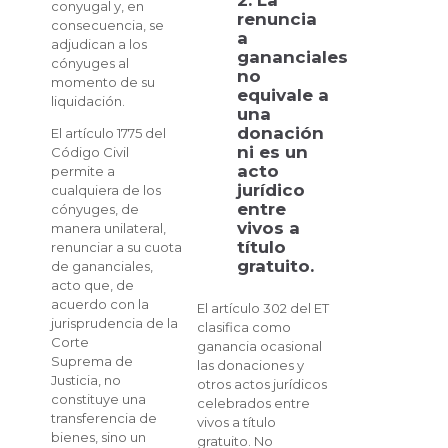
2. La
conyugal y, en
renuncia
consecuencia, se
a
adjudican a los
gananciales
cónyuges al
no
momento de su
equivale a
liquidación.
una
donación
El artículo 1775 del
ni es un
Código Civil
acto
permite a
jurídico
cualquiera de los
entre
cónyuges, de
vivos a
manera unilateral,
título
renunciar a su cuota
gratuito.
de gananciales,
acto que, de
acuerdo con la
El artículo 302 del ET
jurisprudencia de la
clasifica como
Corte
ganancia ocasional
Suprema de
las donaciones y
Justicia, no
otros actos jurídicos
constituye una
celebrados entre
transferencia de
vivos a título
bienes, sino un
gratuito. No