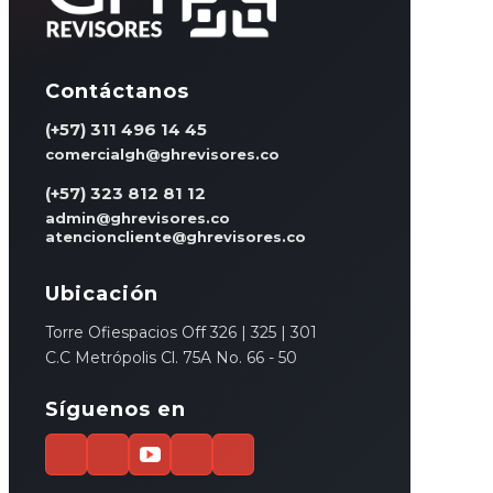
Contáctanos
(+57) 311 496 14 45
comercialgh@ghrevisores.co
(+57) 323 812 81 12
admin@ghrevisores.co
atencioncliente@ghrevisores.co
Ubicación
Torre Ofiespacios Off 326 | 325 | 301
C.C Metrópolis Cl. 75A No. 66 - 50
Síguenos en