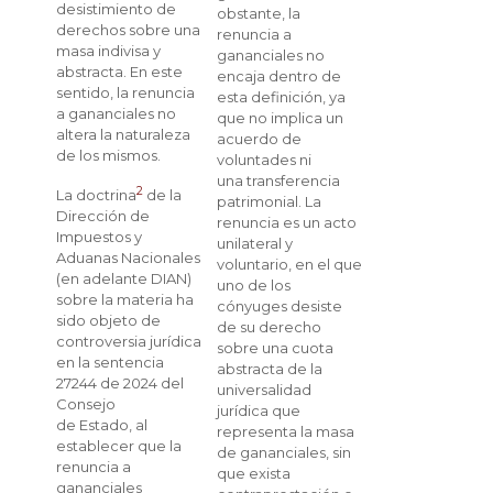
desistimiento de
obstante, la
derechos sobre una
renuncia a
masa indivisa y
gananciales no
abstracta. En este
encaja dentro de
sentido, la renuncia
esta definición, ya
a gananciales no
que no implica un
altera la naturaleza
acuerdo de
de los mismos.
voluntades ni
una transferencia
2
La doctrina
de la
patrimonial. La
Dirección de
renuncia es un acto
Impuestos y
unilateral y
Aduanas Nacionales
voluntario, en el que
(en adelante DIAN)
uno de los
sobre la materia ha
cónyuges desiste
sido objeto de
de su derecho
controversia jurídica
sobre una cuota
en la sentencia
abstracta de la
27244 de 2024 del
universalidad
Consejo
jurídica que
de Estado, al
representa la masa
establecer que la
de gananciales, sin
renuncia a
que exista
gananciales