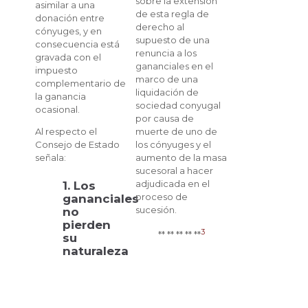
sobre la extensión
asimilar a una
de esta regla de
donación entre
derecho al
cónyuges, y en
supuesto de una
consecuencia está
renuncia a los
gravada con el
gananciales en el
impuesto
marco de una
complementario de
liquidación de
la ganancia
sociedad conyugal
ocasional.
por causa de
muerte de uno de
Al respecto el
los cónyuges y el
Consejo de Estado
aumento de la masa
señala:
sucesoral a hacer
adjudicada en el
1. Los
proceso de
gananciales
sucesión.
no
pierden
3
** ** ** ** **
su
naturaleza