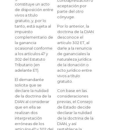
contraprestación o
constituye un acto
aceptación por
de disposición entre
parte del otro
vivos a título
cónyuge.
gratuito, y, por lo
Por lo anterior, la
tanto, está sujeta al
doctrina de la DIAN
impuesto
desconoce el
complementario de
artículo 302 ET, al
la ganancia
darle a la renuncia
ocasional conforme
de gananciales la
a los artículos 47 y
naturaleza jurídica
302 del Estatuto
de la donación o
Tributario (en
acto jurídico entre
adelante ET).
vivos a título
El demandante
gratuito.
solicita que se
Con base en las
declare la nulidad
consideraciones
de la doctrina de la
previas, el Consejo
DIAN al considerar
de Estado decide
que en ella se
declarar la nulidad
realizan dos
de la doctrina de la
interpretación
DIAN, y así
erróneas de los
restablece la
artículos 47 y 302 del