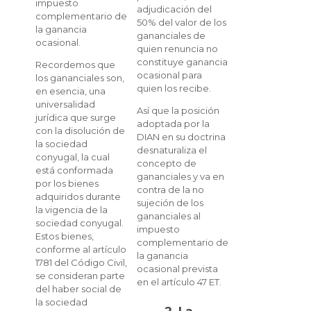
impuesto
adjudicación del
complementario de
50% del valor de los
la ganancia
gananciales de
ocasional.
quien renuncia no
constituye ganancia
Recordemos que
ocasional para
los gananciales son,
quien los recibe.
en esencia, una
universalidad
Así que la posición
jurídica que surge
adoptada por la
con la disolución de
DIAN en su doctrina
la sociedad
desnaturaliza el
conyugal, la cual
concepto de
está conformada
gananciales y va en
por los bienes
contra de la no
adquiridos durante
sujeción de los
la vigencia de la
gananciales al
sociedad conyugal.
impuesto
Estos bienes,
complementario de
conforme al artículo
la ganancia
1781 del Código Civil,
ocasional prevista
se consideran parte
en el artículo 47 ET.
del haber social de
la sociedad