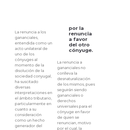
por la
La renuncia a los
renuncia
gananciales,
a favor
entendida como un
del otro
acto unilateral de
cónyuge.
uno de los
cónyuges al
La renuncia a
momento de la
gananciales no
disolución de la
conlleva la
sociedad conyugal,
desnaturalización
ha suscitado
de los mismos, pues
diversas
seguirán siendo
interpretaciones en
gananciales o
el ámbito tributario,
derechos
particularmente en
universales para el
cuanto a su
cónyuge en favor
consideración
de quien se
como un hecho
renuncian, motivo
generador del
por el cual, la