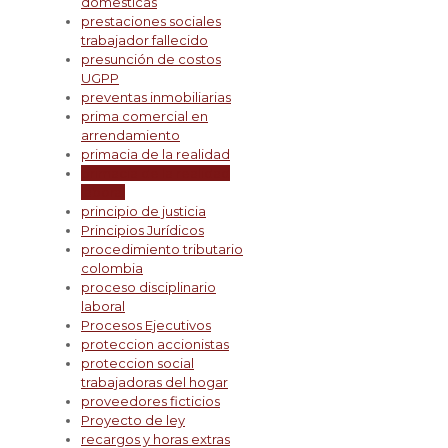
domesticas
prestaciones sociales
trabajador fallecido
presunción de costos
UGPP
preventas inmobiliarias
prima comercial en
arrendamiento
primacia de la realidad
primacía de la realidad
laboral
principio de justicia
Principios Jurídicos
procedimiento tributario
colombia
proceso disciplinario
laboral
Procesos Ejecutivos
proteccion accionistas
proteccion social
trabajadoras del hogar
proveedores ficticios
Proyecto de ley
recargos y horas extras