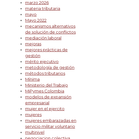
marzo 2026
materia tributaria
mayo
Mayo 2022
mecanismos alternativos
de solución de conflictos
mediación laboral
mejoras
mejores prácticas de
gestión
mérito ejecutivo
metodología de gestión
métodos tributarios
Mínima
Ministerio del Trabajo
MiPymes Colombia
modelos de expansión
empresarial
mujer en el ejercito
mujeres
mujeres embarazadas en
servicio militar voluntario
multinivel
negociacion colectiva