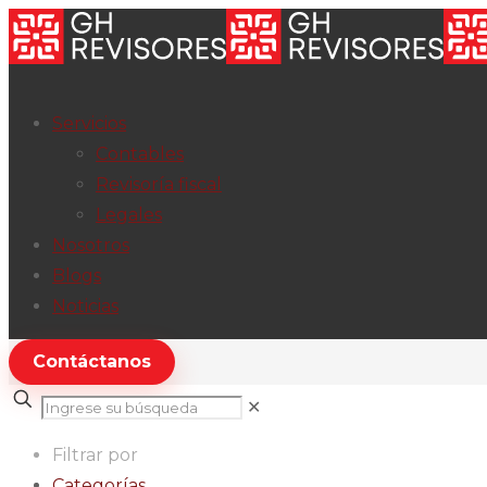
Servicios
Contables
Revisoría fiscal
Legales
Nosotros
Blogs
Noticias
Contáctanos
✕
Filtrar por
Categorías