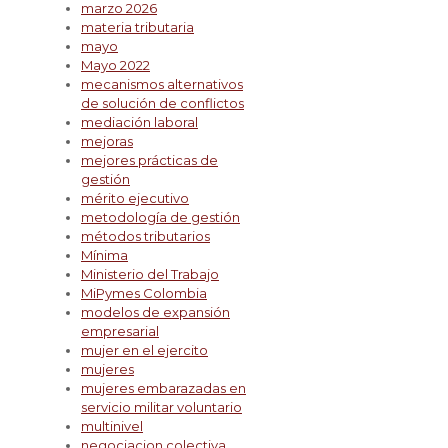
marzo 2026
materia tributaria
mayo
Mayo 2022
mecanismos alternativos
de solución de conflictos
mediación laboral
mejoras
mejores prácticas de
gestión
mérito ejecutivo
metodología de gestión
métodos tributarios
Mínima
Ministerio del Trabajo
MiPymes Colombia
modelos de expansión
empresarial
mujer en el ejercito
mujeres
mujeres embarazadas en
servicio militar voluntario
multinivel
negociacion colectiva