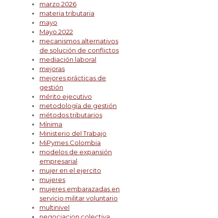
marzo 2026
materia tributaria
mayo
Mayo 2022
mecanismos alternativos
de solución de conflictos
mediación laboral
mejoras
mejores prácticas de
gestión
mérito ejecutivo
metodología de gestión
métodos tributarios
Mínima
Ministerio del Trabajo
MiPymes Colombia
modelos de expansión
empresarial
mujer en el ejercito
mujeres
mujeres embarazadas en
servicio militar voluntario
multinivel
negociacion colectiva