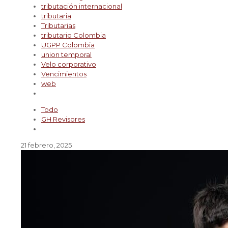
tributación internacional
tributaria
Tributarias
tributario Colombia
UGPP Colombia
union temporal
Velo corporativo
Vencimientos
web
Todo
GH Revisores
21 febrero, 2025