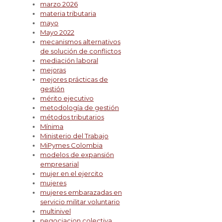
marzo 2026
materia tributaria
mayo
Mayo 2022
mecanismos alternativos
de solución de conflictos
mediación laboral
mejoras
mejores prácticas de
gestión
mérito ejecutivo
metodología de gestión
métodos tributarios
Mínima
Ministerio del Trabajo
MiPymes Colombia
modelos de expansión
empresarial
mujer en el ejercito
mujeres
mujeres embarazadas en
servicio militar voluntario
multinivel
negociacion colectiva