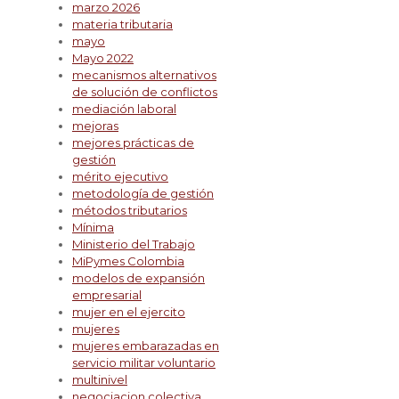
marzo 2026
materia tributaria
mayo
Mayo 2022
mecanismos alternativos
de solución de conflictos
mediación laboral
mejoras
mejores prácticas de
gestión
mérito ejecutivo
metodología de gestión
métodos tributarios
Mínima
Ministerio del Trabajo
MiPymes Colombia
modelos de expansión
empresarial
mujer en el ejercito
mujeres
mujeres embarazadas en
servicio militar voluntario
multinivel
negociacion colectiva