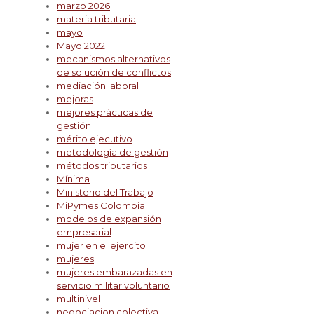
marzo 2026
materia tributaria
mayo
Mayo 2022
mecanismos alternativos
de solución de conflictos
mediación laboral
mejoras
mejores prácticas de
gestión
mérito ejecutivo
metodología de gestión
métodos tributarios
Mínima
Ministerio del Trabajo
MiPymes Colombia
modelos de expansión
empresarial
mujer en el ejercito
mujeres
mujeres embarazadas en
servicio militar voluntario
multinivel
negociacion colectiva