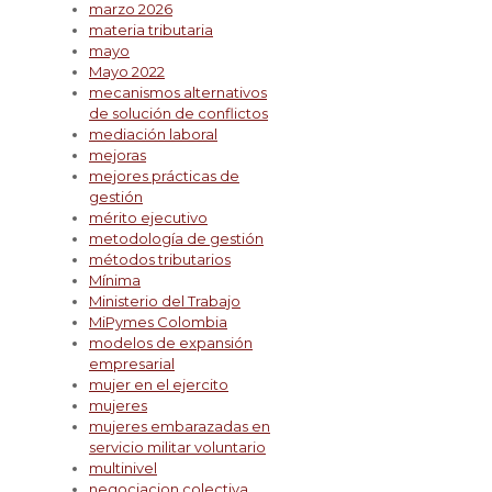
marzo 2026
materia tributaria
mayo
Mayo 2022
mecanismos alternativos
de solución de conflictos
mediación laboral
mejoras
mejores prácticas de
gestión
mérito ejecutivo
metodología de gestión
métodos tributarios
Mínima
Ministerio del Trabajo
MiPymes Colombia
modelos de expansión
empresarial
mujer en el ejercito
mujeres
mujeres embarazadas en
servicio militar voluntario
multinivel
negociacion colectiva