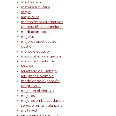
marzo 2026
materia tributaria
mayo
Mayo 2022
mecanismos alternativos
de solución de conflictos
mediación laboral
mejoras
mejores prácticas de
gestión
mérito ejecutivo
metodología de gestión
métodos tributarios
Mínima
Ministerio del Trabajo
MiPymes Colombia
modelos de expansión
empresarial
mujer en el ejercito
mujeres
mujeres embarazadas en
servicio militar voluntario
multinivel
negociacion colectiva