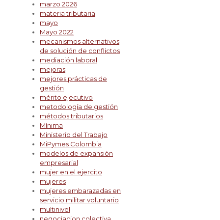
marzo 2026
materia tributaria
mayo
Mayo 2022
mecanismos alternativos
de solución de conflictos
mediación laboral
mejoras
mejores prácticas de
gestión
mérito ejecutivo
metodología de gestión
métodos tributarios
Mínima
Ministerio del Trabajo
MiPymes Colombia
modelos de expansión
empresarial
mujer en el ejercito
mujeres
mujeres embarazadas en
servicio militar voluntario
multinivel
negociacion colectiva