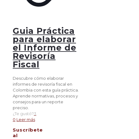
Guia Práctica
para elaborar
el Informe de
Revisoría
Fiscal
Descubre cómo elaborar
informes de revisoría fiscal en
Colombia con esta guía práctica.
Aprende normativas, procesos y
consejos para un reporte
preciso.
¿Te gustó?
3
0
Leer más
Suscríbete
al