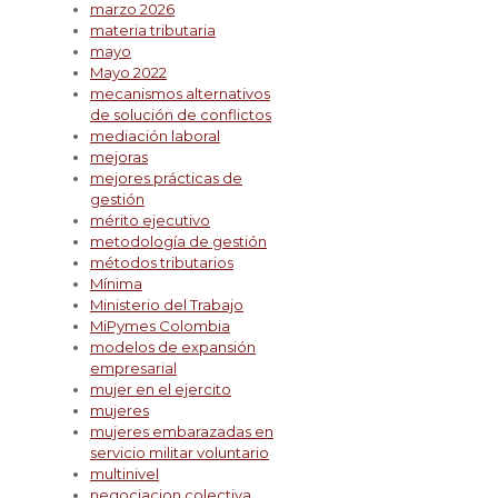
marzo 2026
materia tributaria
mayo
Mayo 2022
mecanismos alternativos
de solución de conflictos
mediación laboral
mejoras
mejores prácticas de
gestión
mérito ejecutivo
metodología de gestión
métodos tributarios
Mínima
Ministerio del Trabajo
MiPymes Colombia
modelos de expansión
empresarial
mujer en el ejercito
mujeres
mujeres embarazadas en
servicio militar voluntario
multinivel
negociacion colectiva