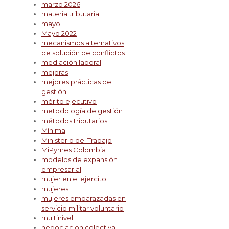
marzo 2026
materia tributaria
mayo
Mayo 2022
mecanismos alternativos
de solución de conflictos
mediación laboral
mejoras
mejores prácticas de
gestión
mérito ejecutivo
metodología de gestión
métodos tributarios
Mínima
Ministerio del Trabajo
MiPymes Colombia
modelos de expansión
empresarial
mujer en el ejercito
mujeres
mujeres embarazadas en
servicio militar voluntario
multinivel
negociacion colectiva