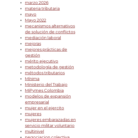
marzo 2026
materia tributaria
mayo
Mayo 2022
mecanismos alternativos
de solución de conflictos
mediación laboral
mejoras
mejores prácticas de
gestión
mérito ejecutivo
metodología de gestión
métodos tributarios
Mínima
Ministerio del Trabajo
MiPymes Colombia
modelos de expansión
empresarial
mujer en el ejercito
mujeres
mujeres embarazadas en
servicio militar voluntario
multinivel
negociacion colectiva