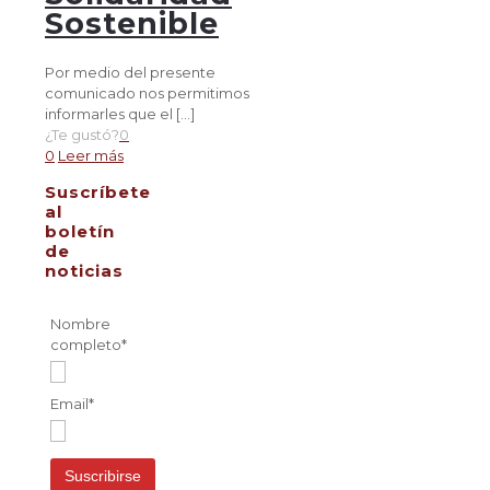
Sostenible
Por medio del presente
comunicado nos permitimos
informarles que el
[…]
¿Te gustó?
0
0
Leer más
Suscríbete
al
boletín
de
noticias
Nombre
completo*
Email*