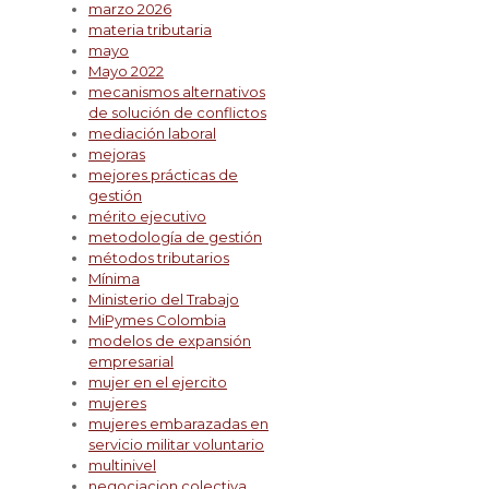
marzo 2026
materia tributaria
mayo
Mayo 2022
mecanismos alternativos
de solución de conflictos
mediación laboral
mejoras
mejores prácticas de
gestión
mérito ejecutivo
metodología de gestión
métodos tributarios
Mínima
Ministerio del Trabajo
MiPymes Colombia
modelos de expansión
empresarial
mujer en el ejercito
mujeres
mujeres embarazadas en
servicio militar voluntario
multinivel
negociacion colectiva