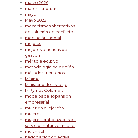
marzo 2026
materia tributaria
mayo
Mayo 2022
mecanismos alternativos
de solución de conflictos
mediación laboral
mejoras
mejores prácticas de
gestión
mérito ejecutivo
metodología de gestión
métodos tributarios
Mínima
Ministerio del Trabajo
MiPymes Colombia
modelos de expansión
empresarial
mujer en el ejercito
mujeres
mujeres embarazadas en
servicio militar voluntario
multinivel
negociacion colectiva