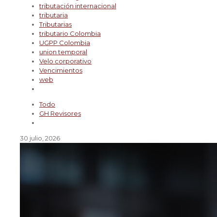
tributación internacional
tributaria
Tributarias
tributario Colombia
UGPP Colombia
union temporal
Velo corporativo
Vencimientos
web
Todo
GH Revisores
30 julio, 2026