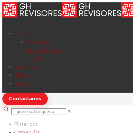
Servicios
Contables
Revisoría fiscal
Legales
Nosotros
Blogs
Noticias
Contáctanos
✕
Filtrar por
Categorías