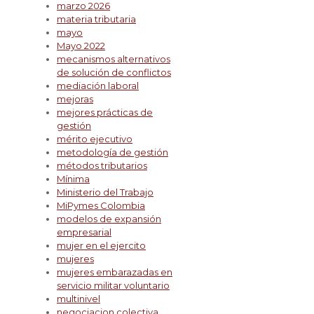
marzo 2026
materia tributaria
mayo
Mayo 2022
mecanismos alternativos
de solución de conflictos
mediación laboral
mejoras
mejores prácticas de
gestión
mérito ejecutivo
metodología de gestión
métodos tributarios
Mínima
Ministerio del Trabajo
MiPymes Colombia
modelos de expansión
empresarial
mujer en el ejercito
mujeres
mujeres embarazadas en
servicio militar voluntario
multinivel
negociacion colectiva