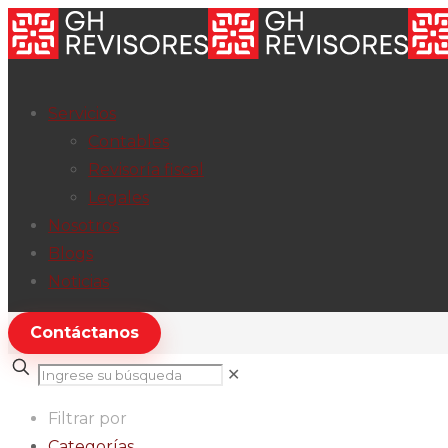
Servicios
Contables
Revisoría fiscal
Legales
Nosotros
Blogs
Noticias
Contáctanos
✕
Filtrar por
Categorías