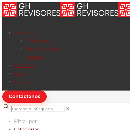
Servicios
Contables
Revisoría fiscal
Legales
Nosotros
Blogs
Noticias
Contáctanos
✕
Filtrar por
Categorías