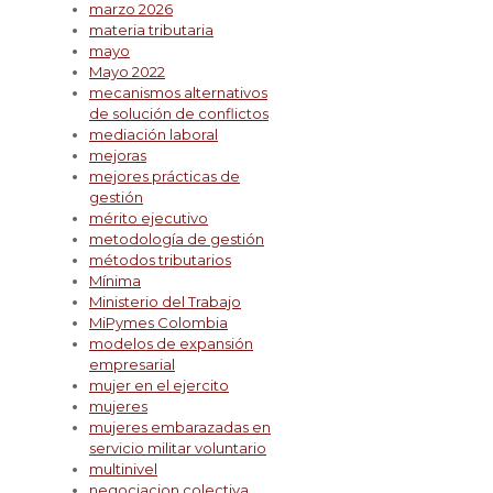
marzo 2026
materia tributaria
mayo
Mayo 2022
mecanismos alternativos
de solución de conflictos
mediación laboral
mejoras
mejores prácticas de
gestión
mérito ejecutivo
metodología de gestión
métodos tributarios
Mínima
Ministerio del Trabajo
MiPymes Colombia
modelos de expansión
empresarial
mujer en el ejercito
mujeres
mujeres embarazadas en
servicio militar voluntario
multinivel
negociacion colectiva